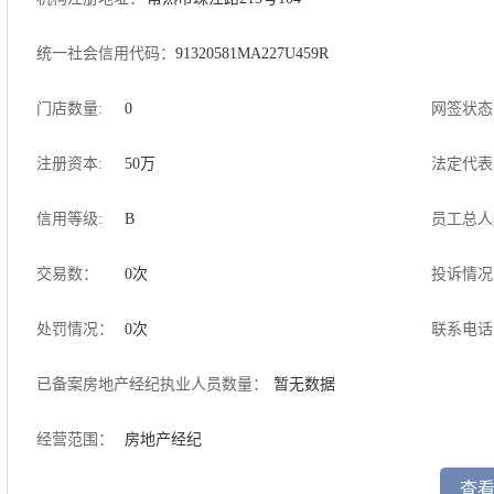
统一社会信用代码：
91320581MA227U459R
门店数量:
0
网签状态
注册资本:
50万
法定代表
信用等级:
B
员工总人
交易数：
0
次
投诉情况
处罚情况：
0次
联系电话
已备案房地产经纪执业人员数量：
暂无数据
经营范围：
房地产经纪
查