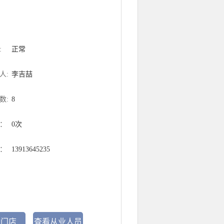
:
正常
人:
李吉喆
数:
8
：
0次
：
13913645235
看门店
查看从业人员